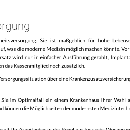
orgung
heitsversorgung. Sie ist maßgeblich für hohe Lebens
uf, was die moderne Medizin möglich machen könnte. Vor 
atz wird nur in einfacher Ausführung gezahlt, Implanta
en das Kassenmitglied noch zusätzlich.
Berufseinstieg Ver
 Versorgungssituation über eine Krankenzusatzversicheru
 Sie im Optimalfall ein einem Krankenhaus Ihrer Wahl 
und können die Möglichkeiten der modernsten Medizintech
zahlt Ihr Arbeitgeber in der Regel nur für sechs Wochen w