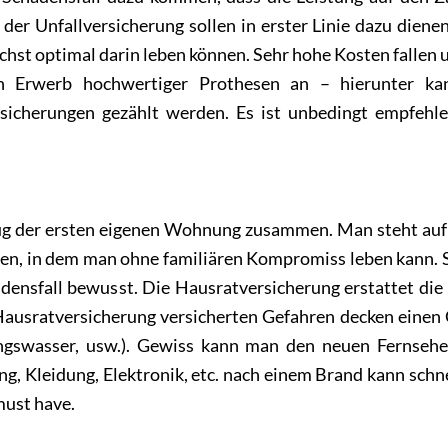
 der Unfallversicherung sollen in erster Linie dazu diene
st optimal darin leben können. Sehr hohe Kosten fallen u
n Erwerb hochwertiger Prothesen an – hierunter kann
icherungen gezählt werden. Es ist unbedingt empfehle
.
Berufseinstieg Versicherungen
Bezug der ersten eigenen Wohnung zusammen. Man steht auf
en, in dem man ohne familiären Kompromiss leben kann. 
adensfall bewusst. Die Hausratversicherung erstattet di
ausratversicherung versicherten Gefahren decken einen 
itungswasser, usw.). Gewiss kann man den neuen Fernse
g, Kleidung, Elektronik, etc. nach einem Brand kann sch
must have.
Berufseinstieg Versicherungen