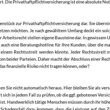
rt. Die Privathaftpflichtversicherung ist eine absolute No
genstück zur Privathaftpflichtversicherung dar. Sie über
setzen möchten. Je nach gewähltem Umfang deckt ein sol
ür Arbeitsrecht stellen eigene Bausteine dar. In gewissem 
 auch eine Beratungshotline für Ihre Kunden, über die ma
einem Rechtsstreit werden könnte. Jeder Rechtsstreit mi
sten beider Parteien. Daher macht der Abschluss einer Rec
das finanzielle Risiko nicht tragen können, oder?
Berufsein
en Sie nicht automatisch heraus. Hier bleiben Sie als versi
t sich in jedem Fall zu prüfen, ob die ggf. gebotenen V
t ist. Handwerklich tätige Menschen müssen durch ihr höhe
m Schadensfall dazu kommen, dass die Leistung auf den Z