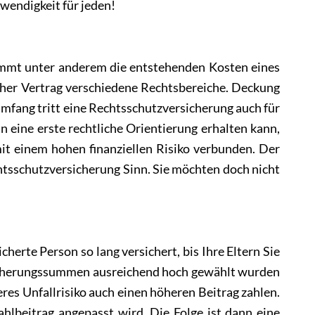
twendigkeit für jeden!
nimmt unter anderem die entstehenden Kosten eines
cher Vertrag verschiedene Rechtsbereiche. Deckung
Umfang tritt eine Rechtsschutzversicherung auch für
n eine erste rechtliche Orientierung erhalten kann,
t einem hohen finanziellen Risiko verbunden. Der
htsschutzversicherung Sinn. Sie möchten doch nicht
stieg Versicherungen
cherte Person so lang versichert, bis Ihre Eltern Sie
ersicherungssummen ausreichend hoch gewählt wurden
res Unfallrisiko auch einen höheren Beitrag zahlen.
ahlbeitrag angepasst wird. Die Folge ist dann eine