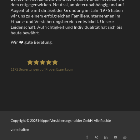
dem entgegenwirken. Neutral, anbieterunabhängig und auf
Augenhöhe mit dir. Seit der Gründung im Jahr 1976 haben
wir uns zu einem erfolgreichen Familienunternehmen im
Finanz- und Versicherungsbereich entwickelt. Unsere
Leidenschaft, Aufrichtigkeit und Individualität hat sich bis
heute bewährt.
Wir
❤️
gute Beratung.
1172
Bewertungen auf ProvenExpert.com
Klöppel Versicherungsmakler GmbH
Copyright © 2025 Klöppel Versicherungsmakler GmbH. Alle Rechte
vorbehalten