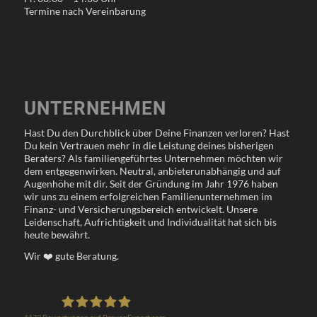
Termine nach Vereinbarung
UNTERNEHMEN
Hast Du den Durchblick über Deine Finanzen verloren? Hast
Du kein Vertrauen mehr in die Leistung deines bisherigen
Beraters? Als familiengeführtes Unternehmen möchten wir
dem entgegenwirken. Neutral, anbieterunabhängig und auf
Augenhöhe mit dir. Seit der Gründung im Jahr 1976 haben
wir uns zu einem erfolgreichen Familienunternehmen im
Finanz- und Versicherungsbereich entwickelt. Unsere
Leidenschaft, Aufrichtigkeit und Individualität hat sich bis
heute bewährt.
Wir
❤️
gute Beratung.