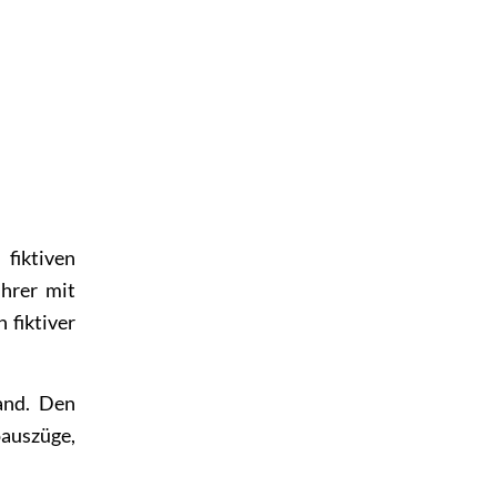
fiktiven
hrer mit
 fiktiver
and. Den
oauszüge,