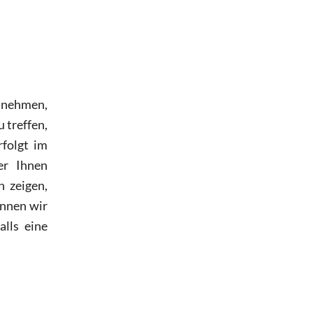
u nehmen,
u treffen,
rfolgt im
er Ihnen
n zeigen,
önnen wir
alls eine