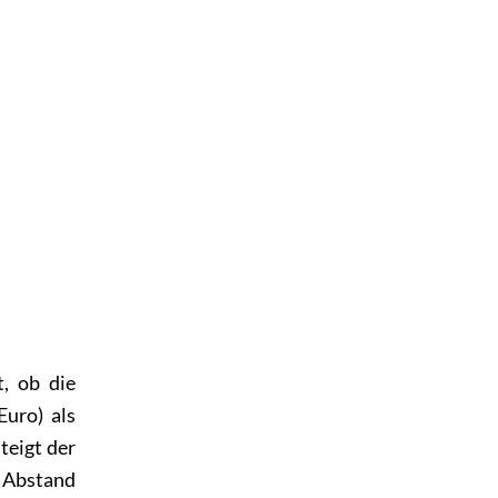
, ob die
uro) als
teigt der
t Abstand