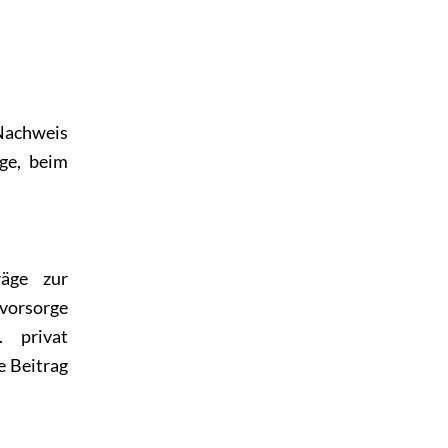
 Nachweis
ge, beim
räge zur
ovorsorge
. privat
e Beitrag