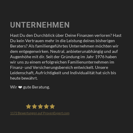
UNTERNEHMEN
Hast Du den Durchblick über Deine Finanzen verloren? Hast
Du kein Vertrauen mehr in die Leistung deines bisherigen
Beraters? Als familiengeführtes Unternehmen möchten wir
dem entgegenwirken. Neutral, anbieterunabhängig und auf
Augenhöhe mit dir. Seit der Gründung im Jahr 1976 haben
wir uns zu einem erfolgreichen Familienunternehmen im
Finanz- und Versicherungsbereich entwickelt. Unsere
Leidenschaft, Aufrichtigkeit und Individualität hat sich bis
heute bewährt.
Wir
❤️
gute Beratung.
1172
Bewertungen auf ProvenExpert.com
Klöppel Versicherungsmakler GmbH