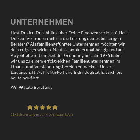
UNTERNEHMEN
Hast Du den Durchblick über Deine Finanzen verloren? Hast
Du kein Vertrauen mehr in die Leistung deines bisherigen
Beraters? Als familiengeführtes Unternehmen möchten wir
dem entgegenwirken. Neutral, anbieterunabhängig und auf
Augenhöhe mit dir. Seit der Gründung im Jahr 1976 haben
wir uns zu einem erfolgreichen Familienunternehmen im
Finanz- und Versicherungsbereich entwickelt. Unsere
Leidenschaft, Aufrichtigkeit und Individualität hat sich bis
heute bewährt.
Wir
❤️
gute Beratung.
1172
Bewertungen auf ProvenExpert.com
Klöppel Versicherungsmakler GmbH