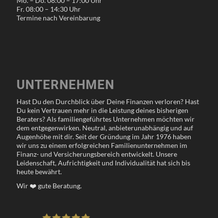
Mo. – Do. 08:00 – 17:00 Uhr
Fr. 08:00 – 14:30 Uhr
Termine nach Vereinbarung
UNTERNEHMEN
Hast Du den Durchblick über Deine Finanzen verloren? Hast
Du kein Vertrauen mehr in die Leistung deines bisherigen
Beraters? Als familiengeführtes Unternehmen möchten wir
dem entgegenwirken. Neutral, anbieterunabhängig und auf
Augenhöhe mit dir. Seit der Gründung im Jahr 1976 haben
wir uns zu einem erfolgreichen Familienunternehmen im
Finanz- und Versicherungsbereich entwickelt. Unsere
Leidenschaft, Aufrichtigkeit und Individualität hat sich bis
heute bewährt.
Wir
❤️
gute Beratung.