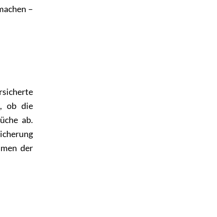
 machen –
rsicherte
t, ob die
üche ab.
sicherung
ahmen der