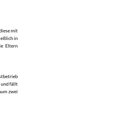
diese mit
eßlich in
ie Eltern
stbetrieb
und fällt
Baum zwei