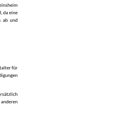
reinsheim
, da eine
s ab und
lter für
digungen
rsätzlich
 anderen