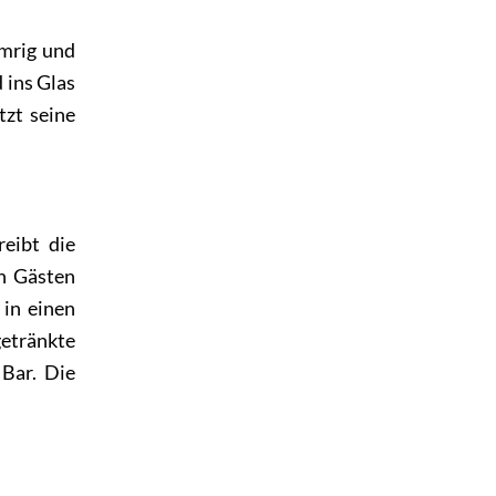
mmrig und
 ins Glas
tzt seine
reibt die
on Gästen
 in einen
getränkte
 Bar. Die