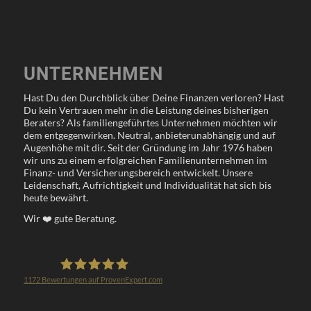
UNTERNEHMEN
Hast Du den Durchblick über Deine Finanzen verloren? Hast
Du kein Vertrauen mehr in die Leistung deines bisherigen
Beraters? Als familiengeführtes Unternehmen möchten wir
dem entgegenwirken. Neutral, anbieterunabhängig und auf
Augenhöhe mit dir. Seit der Gründung im Jahr 1976 haben
wir uns zu einem erfolgreichen Familienunternehmen im
Finanz- und Versicherungsbereich entwickelt. Unsere
Leidenschaft, Aufrichtigkeit und Individualität hat sich bis
heute bewährt.
Wir
❤️
gute Beratung.
1172
Bewertungen auf ProvenExpert.com
Klöppel Versicherungsmakler GmbH