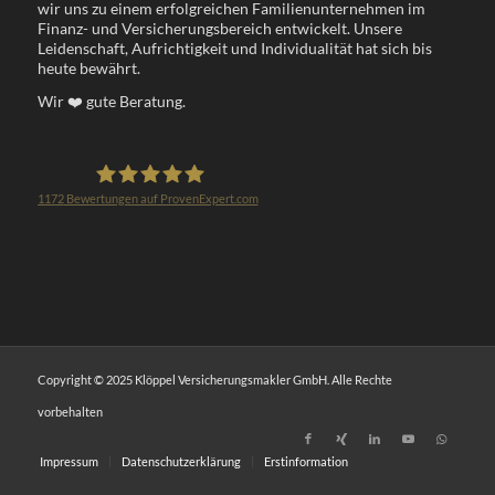
wir uns zu einem erfolgreichen Familienunternehmen im
Finanz- und Versicherungsbereich entwickelt. Unsere
Leidenschaft, Aufrichtigkeit und Individualität hat sich bis
heute bewährt.
Wir
❤️
gute Beratung.
1172
Bewertungen auf ProvenExpert.com
Klöppel Versicherungsmakler GmbH
Copyright © 2025 Klöppel Versicherungsmakler GmbH. Alle Rechte
vorbehalten
Impressum
Datenschutzerklärung
Erstinformation