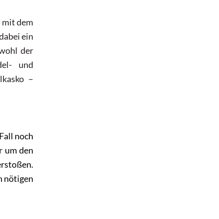
t mit dem
dabei ein
wohl der
el- und
lkasko –
Fall noch
er um den
erstoßen.
n nötigen