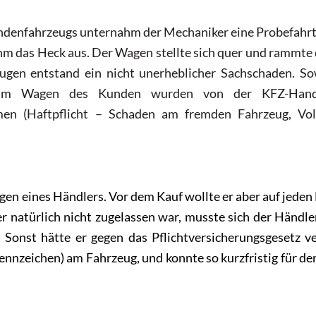
undenfahrzeugs unternahm der Mechaniker eine Probefahr
ihm das Heck aus. Der Wagen stellte sich quer und rammte 
gen entstand ein nicht unerheblicher Sachschaden. So
am Wagen des Kunden wurden von der KFZ-Hand
en (Haftpflicht – Schaden am fremden Fahrzeug, Vol
gen eines Händlers. Vor dem Kauf wollte er aber auf jeden 
 natürlich nicht zugelassen war, musste sich der Händl
 Sonst hätte er gegen das Pflichtversicherungsgesetz v
nzeichen) am Fahrzeug, und konnte so kurzfristig für de