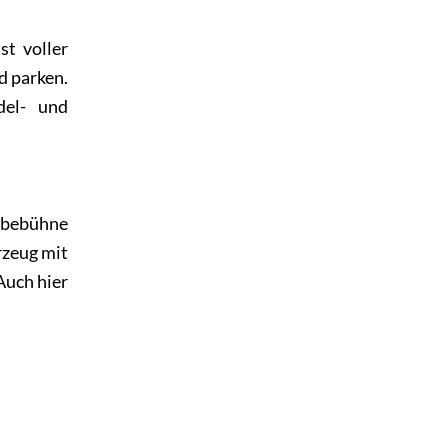
st voller
d parken.
del- und
bebühne
rzeug mit
Auch hier