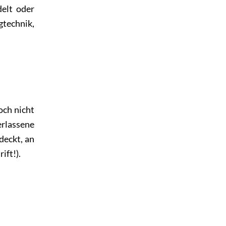
elt oder
gtechnik,
och nicht
erlassene
deckt, an
ift!).