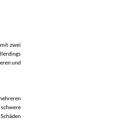
 mit zwei
llerdings
ieren und
mehreren
 schwere
Schäden