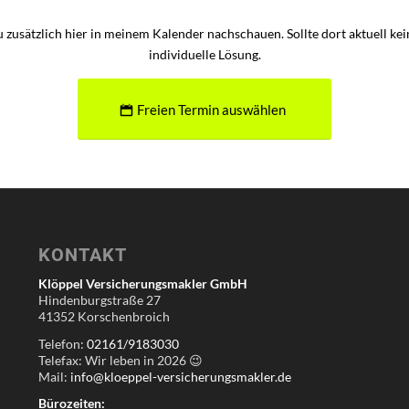
u zusätzlich hier in meinem Kalender nachschauen. Sollte dort aktuell k
individuelle Lösung.
Freien Termin auswählen
KONTAKT
Klöppel Versicherungsmakler GmbH
Hindenburgstraße 27
41352 Korschenbroich
Telefon:
02161/9183030
Telefax: Wir leben in
2026
😉
Mail:
info@kloeppel-versicherungsmakler.de
Bürozeiten: