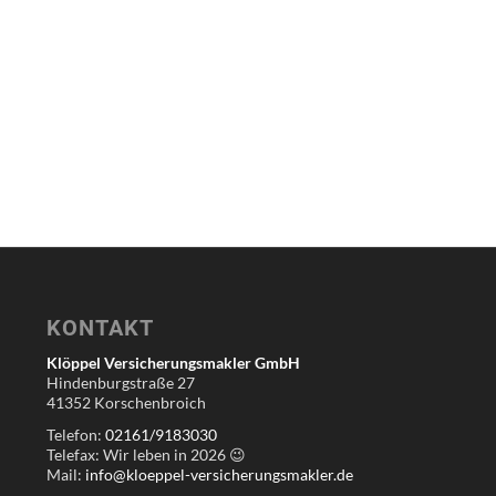
KONTAKT
Klöppel Versicherungsmakler GmbH
Hindenburgstraße 27
41352 Korschenbroich
Telefon:
02161/9183030
Telefax: Wir leben in
2026
😉
Mail:
info@kloeppel-versicherungsmakler.de