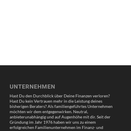
UNTERNEHMEN
Hast Du den Durchblick über Deine Finanzen verloren?
Hast Du kein Vertrauen mehr in die Leistung deines
bisherigen Beraters? Als familiengeführtes Unternehmen
möchten wir dem entgegenwirken. Neutral,
anbieterunabhängig und auf Augenhöhe mit dir. Seit der
Gründung im Jahr 1976 haben wir uns zu einem
erfolgreichen Familienunternehmen im Finanz- und