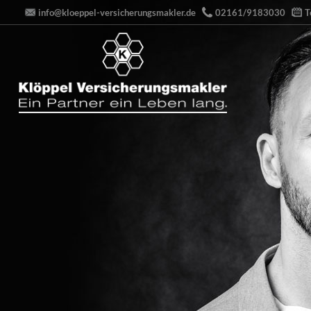
info@kloeppel-versicherungsmakler.de
02161/9183030
T