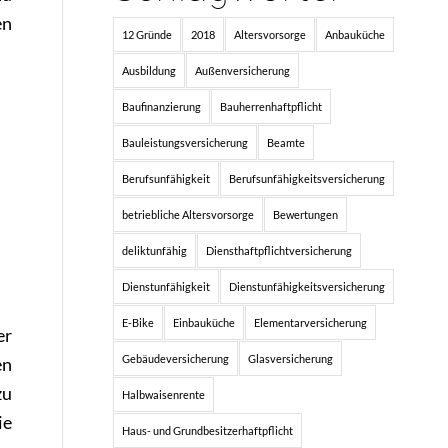
en
12 Gründe
2018
Altersvorsorge
Anbauküche
Ausbildung
Außenversicherung
Baufinanzierung
Bauherrenhaftpflicht
Bauleistungsversicherung
Beamte
Berufsunfähigkeit
Berufsunfähigkeitsversicherung
betriebliche Altersvorsorge
Bewertungen
deliktunfähig
Diensthaftpflichtversicherung
Dienstunfähigkeit
Dienstunfähigkeitsversicherung
E-Bike
Einbauküche
Elementarversicherung
er
Gebäudeversicherung
Glasversicherung
en
zu
Halbwaisenrente
ie
Haus- und Grundbesitzerhaftpflicht