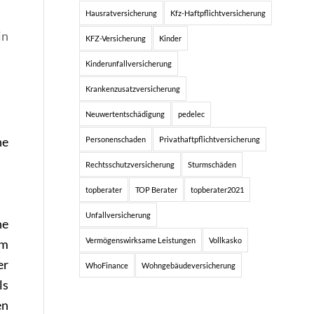
Hausratversicherung
Kfz-Haftpflichtversicherung
in
KFZ-Versicherung
Kinder
Kinderunfallversicherung
Krankenzusatzversicherung
Neuwertentschädigung
pedelec
ne
Personenschaden
Privathaftpflichtversicherung
Rechtsschutzversicherung
Sturmschäden
topberater
TOP Berater
topberater2021
Unfallversicherung
ne
Vermögenswirksame Leistungen
Vollkasko
em
er
WhoFinance
Wohngebäudeversicherung
ls
en