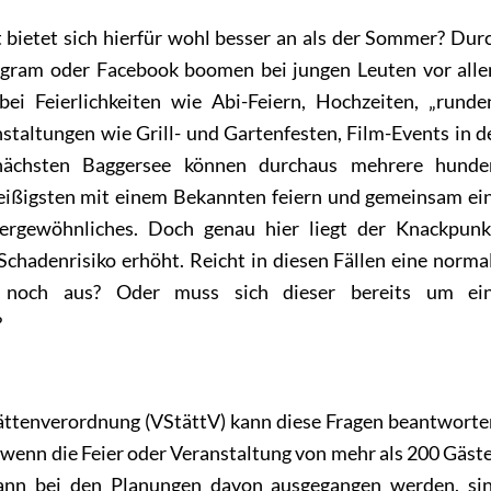
t bietet sich hierfür wohl besser an als der Sommer? Dur
tagram oder Facebook boomen bei jungen Leuten vor all
bei Feierlichkeiten wie Abi-Feiern, Hochzeiten, „runde
taltungen wie Grill- und Gartenfesten, Film-Events in d
nächsten Baggersee können durchaus mehrere hunde
ßigsten mit einem Bekannten feiern und gemeinsam ei
ergewöhnliches. Doch genau hier liegt der Knackpunk
hadenrisiko erhöht. Reicht in diesen Fällen eine norma
tor noch aus? Oder muss sich dieser bereits um ei
?
ättenverordnung (VStättV)
kann diese Fragen beantworte
 wenn die Feier oder Veranstaltung von mehr als 200 Gäst
 kann bei den Planungen davon ausgegangen werden, si