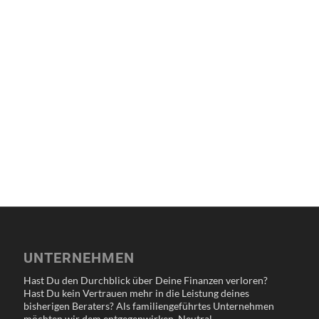
UNTERNEHMEN
Hast Du den Durchblick über Deine Finanzen verloren?
Hast Du kein Vertrauen mehr in die Leistung deines
bisherigen Beraters? Als familiengeführtes Unternehmen
möchten wir dem entgegenwirken. Neutral,