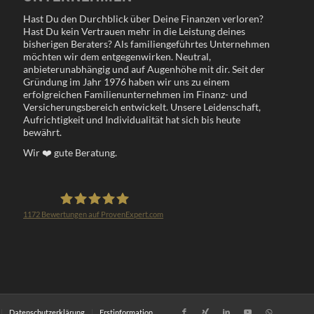
Hast Du den Durchblick über Deine Finanzen verloren?
Hast Du kein Vertrauen mehr in die Leistung deines
bisherigen Beraters? Als familiengeführtes Unternehmen
möchten wir dem entgegenwirken. Neutral,
anbieterunabhängig und auf Augenhöhe mit dir. Seit der
Gründung im Jahr 1976 haben wir uns zu einem
erfolgreichen Familienunternehmen im Finanz- und
Versicherungsbereich entwickelt. Unsere Leidenschaft,
Aufrichtigkeit und Individualität hat sich bis heute
bewährt.
Wir
❤️
gute Beratung.
1172
Bewertungen auf ProvenExpert.com
Klöppel Versicherungsmakler GmbH
Datenschutzerklärung
Erstinformation