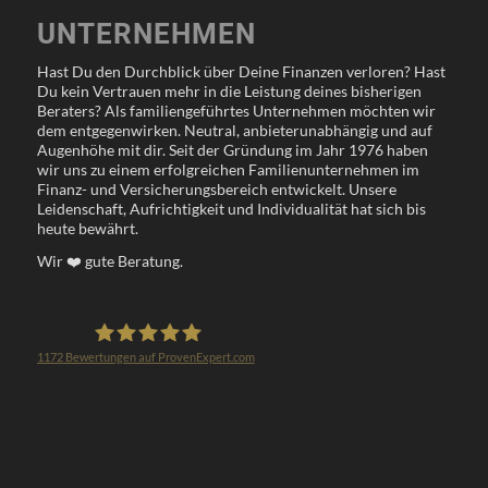
UNTERNEHMEN
Hast Du den Durchblick über Deine Finanzen verloren? Hast
Du kein Vertrauen mehr in die Leistung deines bisherigen
Beraters? Als familiengeführtes Unternehmen möchten wir
dem entgegenwirken. Neutral, anbieterunabhängig und auf
Augenhöhe mit dir. Seit der Gründung im Jahr 1976 haben
wir uns zu einem erfolgreichen Familienunternehmen im
Finanz- und Versicherungsbereich entwickelt. Unsere
Leidenschaft, Aufrichtigkeit und Individualität hat sich bis
heute bewährt.
Wir
❤️
gute Beratung.
1172
Bewertungen auf ProvenExpert.com
Klöppel Versicherungsmakler GmbH