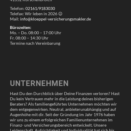
Telefon:
02161/9183030
Telefax: Wir leben in
2026
😉
Mail:
info@kloeppel-versicherungsmakler.de
Bürozeiten:
Mo. – Do. 08:00 – 17:00 Uhr
Fr. 08:00 – 14:30 Uhr
Termine nach Vereinbarung
UNTERNEHMEN
Hast Du den Durchblick über Deine Finanzen verloren? Hast
Du kein Vertrauen mehr in die Leistung deines bisherigen
Beraters? Als familiengeführtes Unternehmen möchten wir
dem entgegenwirken. Neutral, anbieterunabhängig und auf
Augenhöhe mit dir. Seit der Gründung im Jahr 1976 haben
wir uns zu einem erfolgreichen Familienunternehmen im
Finanz- und Versicherungsbereich entwickelt. Unsere
Leidenschaft, Aufrichtigkeit und Individualität hat sich bis