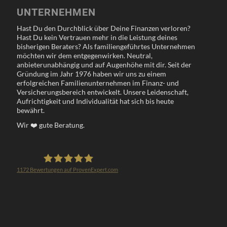
UNTERNEHMEN
Hast Du den Durchblick über Deine Finanzen verloren?
Hast Du kein Vertrauen mehr in die Leistung deines
bisherigen Beraters? Als familiengeführtes Unternehmen
möchten wir dem entgegenwirken. Neutral,
anbieterunabhängig und auf Augenhöhe mit dir. Seit der
Gründung im Jahr 1976 haben wir uns zu einem
erfolgreichen Familienunternehmen im Finanz- und
Versicherungsbereich entwickelt. Unsere Leidenschaft,
Aufrichtigkeit und Individualität hat sich bis heute
bewährt.
Wir
❤️
gute Beratung.
1172
Bewertungen auf ProvenExpert.com
Klöppel Versicherungsmakler GmbH