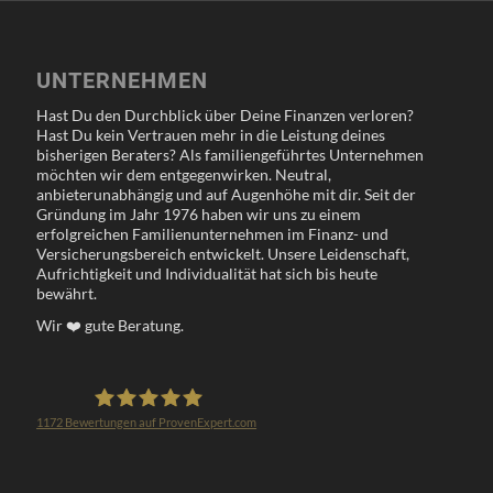
UNTERNEHMEN
Hast Du den Durchblick über Deine Finanzen verloren?
Hast Du kein Vertrauen mehr in die Leistung deines
bisherigen Beraters? Als familiengeführtes Unternehmen
möchten wir dem entgegenwirken. Neutral,
anbieterunabhängig und auf Augenhöhe mit dir. Seit der
Gründung im Jahr 1976 haben wir uns zu einem
erfolgreichen Familienunternehmen im Finanz- und
Versicherungsbereich entwickelt. Unsere Leidenschaft,
Aufrichtigkeit und Individualität hat sich bis heute
bewährt.
Wir
❤️
gute Beratung.
1172
Bewertungen auf ProvenExpert.com
Klöppel Versicherungsmakler GmbH