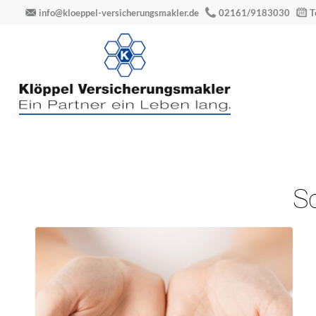
info@kloeppel-versicherungsmakler.de
02161/9183030
T
S