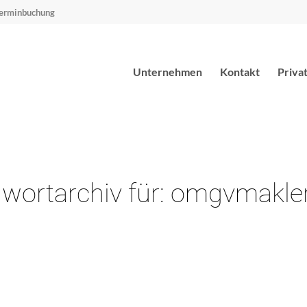
erminbuchung
Unternehmen
Kontakt
Priva
wortarchiv für:
omgvmakle