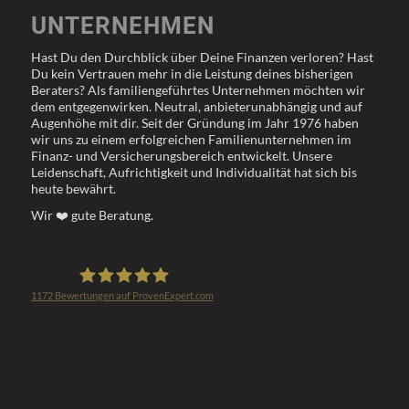
UNTERNEHMEN
Hast Du den Durchblick über Deine Finanzen verloren? Hast
Du kein Vertrauen mehr in die Leistung deines bisherigen
Beraters? Als familiengeführtes Unternehmen möchten wir
dem entgegenwirken. Neutral, anbieterunabhängig und auf
Augenhöhe mit dir. Seit der Gründung im Jahr 1976 haben
wir uns zu einem erfolgreichen Familienunternehmen im
Finanz- und Versicherungsbereich entwickelt. Unsere
Leidenschaft, Aufrichtigkeit und Individualität hat sich bis
heute bewährt.
Wir
❤️
gute Beratung.
1172
Bewertungen auf ProvenExpert.com
Klöppel Versicherungsmakler GmbH