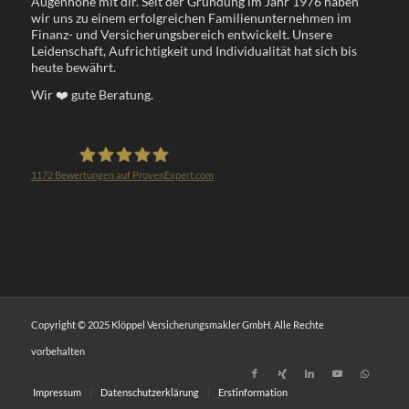
Augenhöhe mit dir. Seit der Gründung im Jahr 1976 haben
wir uns zu einem erfolgreichen Familienunternehmen im
Finanz- und Versicherungsbereich entwickelt. Unsere
Leidenschaft, Aufrichtigkeit und Individualität hat sich bis
heute bewährt.
Wir
❤️
gute Beratung.
1172
Bewertungen auf ProvenExpert.com
Klöppel Versicherungsmakler GmbH
Copyright © 2025 Klöppel Versicherungsmakler GmbH. Alle Rechte
vorbehalten
Impressum
Datenschutzerklärung
Erstinformation