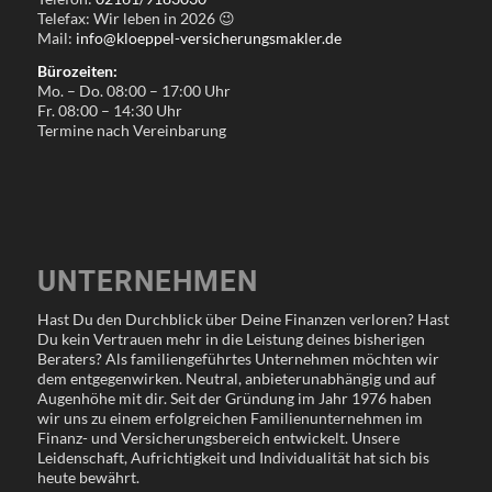
Telefax: Wir leben in
2026
😉
Mail:
info@kloeppel-versicherungsmakler.de
Bürozeiten:
Mo. – Do. 08:00 – 17:00 Uhr
Fr. 08:00 – 14:30 Uhr
Termine nach Vereinbarung
UNTERNEHMEN
Hast Du den Durchblick über Deine Finanzen verloren? Hast
Du kein Vertrauen mehr in die Leistung deines bisherigen
Beraters? Als familiengeführtes Unternehmen möchten wir
dem entgegenwirken. Neutral, anbieterunabhängig und auf
Augenhöhe mit dir. Seit der Gründung im Jahr 1976 haben
wir uns zu einem erfolgreichen Familienunternehmen im
Finanz- und Versicherungsbereich entwickelt. Unsere
Leidenschaft, Aufrichtigkeit und Individualität hat sich bis
heute bewährt.