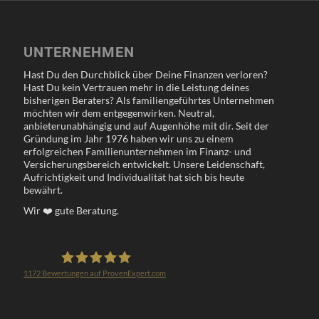
UNTERNEHMEN
Hast Du den Durchblick über Deine Finanzen verloren?
Hast Du kein Vertrauen mehr in die Leistung deines
bisherigen Beraters? Als familiengeführtes Unternehmen
möchten wir dem entgegenwirken. Neutral,
anbieterunabhängig und auf Augenhöhe mit dir. Seit der
Gründung im Jahr 1976 haben wir uns zu einem
erfolgreichen Familienunternehmen im Finanz- und
Versicherungsbereich entwickelt. Unsere Leidenschaft,
Aufrichtigkeit und Individualität hat sich bis heute
bewährt.
Wir
❤️
gute Beratung.
1172
Bewertungen auf ProvenExpert.com
Klöppel Versicherungsmakler GmbH