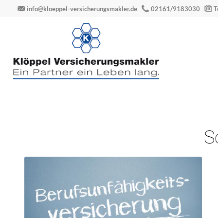
info@kloeppel-versicherungsmakler.de
02161/9183030
T
S