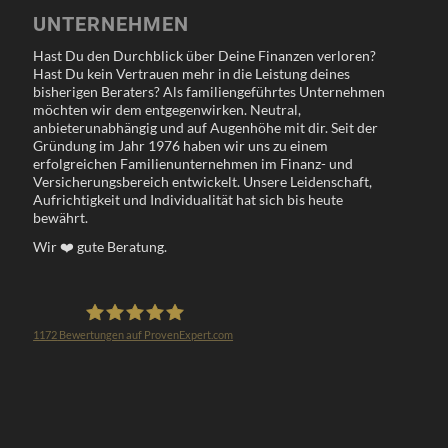
UNTERNEHMEN
Hast Du den Durchblick über Deine Finanzen verloren?
Hast Du kein Vertrauen mehr in die Leistung deines
bisherigen Beraters? Als familiengeführtes Unternehmen
möchten wir dem entgegenwirken. Neutral,
anbieterunabhängig und auf Augenhöhe mit dir. Seit der
Gründung im Jahr 1976 haben wir uns zu einem
erfolgreichen Familienunternehmen im Finanz- und
Versicherungsbereich entwickelt. Unsere Leidenschaft,
Aufrichtigkeit und Individualität hat sich bis heute
bewährt.
Wir
❤️
gute Beratung.
1172
Bewertungen auf ProvenExpert.com
Klöppel Versicherungsmakler GmbH