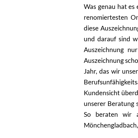
Was genau hat es e
renomiertesten On
diese Auszeichnung
und darauf sind wi
Auszeichnung nur 
Auszeichnung schon 
Jahr, das wir uns
Berufsunfähigke
Kundensicht überdu
unserer Beratung s
So beraten wir 
Mönchengladbach, N