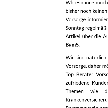
WhoFinance möchte
bisher noch keinen
Vorsorge informier
Sonntag regelmäßig
Artikel über die A
BamS.
Wir sind natürlich
Vorsorge, daher mö
Top Berater Vorso
zufriedene Kunden
Themen wie die 
Krankenversicheru
Beratung auf einem