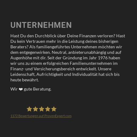
UNTERNEHMEN
Hast Du den Durchblick über Deine Finanzen verloren? Hast
Du kein Vertrauen mehr in die Leistung deines bisherigen
Beraters? Als familiengeführtes Unternehmen möchten wir
dem entgegenwirken. Neutral, anbieterunabhängig und auf
Augenhöhe mit dir. Seit der Gründung im Jahr 1976 haben
wir uns zu einem erfolgreichen Familienunternehmen im
Finanz- und Versicherungsbereich entwickelt. Unsere
Leidenschaft, Aufrichtigkeit und Individualität hat sich bis
heute bewährt.
Wir
❤️
gute Beratung.
1172
Bewertungen auf ProvenExpert.com
Klöppel Versicherungsmakler GmbH