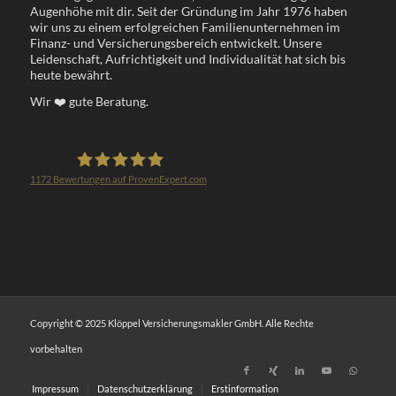
Augenhöhe mit dir. Seit der Gründung im Jahr 1976 haben
wir uns zu einem erfolgreichen Familienunternehmen im
Finanz- und Versicherungsbereich entwickelt. Unsere
Leidenschaft, Aufrichtigkeit und Individualität hat sich bis
heute bewährt.
Wir
❤️
gute Beratung.
1172
Bewertungen auf ProvenExpert.com
Klöppel Versicherungsmakler GmbH
Copyright © 2025 Klöppel Versicherungsmakler GmbH. Alle Rechte
vorbehalten
Impressum
Datenschutzerklärung
Erstinformation