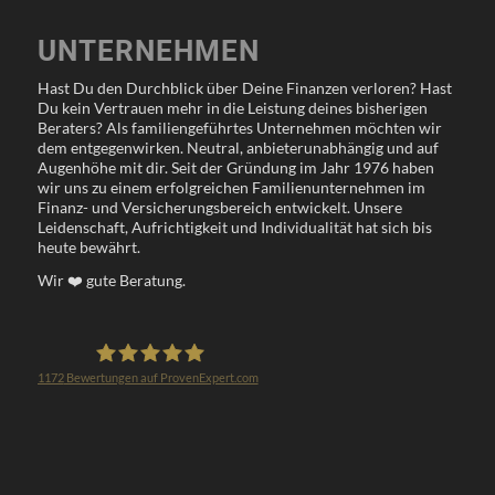
UNTERNEHMEN
Hast Du den Durchblick über Deine Finanzen verloren? Hast
Du kein Vertrauen mehr in die Leistung deines bisherigen
Beraters? Als familiengeführtes Unternehmen möchten wir
dem entgegenwirken. Neutral, anbieterunabhängig und auf
Augenhöhe mit dir. Seit der Gründung im Jahr 1976 haben
wir uns zu einem erfolgreichen Familienunternehmen im
Finanz- und Versicherungsbereich entwickelt. Unsere
Leidenschaft, Aufrichtigkeit und Individualität hat sich bis
heute bewährt.
Wir
❤️
gute Beratung.
1172
Bewertungen auf ProvenExpert.com
Klöppel Versicherungsmakler GmbH