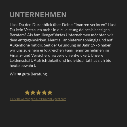
UNTERNEHMEN
Hast Du den Durchblick über Deine Finanzen verloren? Hast
Du kein Vertrauen mehr in die Leistung deines bisherigen
Beraters? Als familiengeführtes Unternehmen möchten wir
dem entgegenwirken. Neutral, anbieterunabhängig und auf
Augenhöhe mit dir. Seit der Gründung im Jahr 1976 haben
wir uns zu einem erfolgreichen Familienunternehmen im
Finanz- und Versicherungsbereich entwickelt. Unsere
Leidenschaft, Aufrichtigkeit und Individualität hat sich bis
heute bewährt.
Wir
❤️
gute Beratung.
1172
Bewertungen auf ProvenExpert.com
Klöppel Versicherungsmakler GmbH