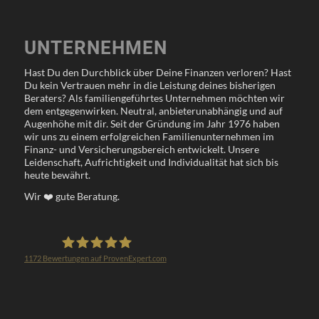
UNTERNEHMEN
Hast Du den Durchblick über Deine Finanzen verloren? Hast
Du kein Vertrauen mehr in die Leistung deines bisherigen
Beraters? Als familiengeführtes Unternehmen möchten wir
dem entgegenwirken. Neutral, anbieterunabhängig und auf
Augenhöhe mit dir. Seit der Gründung im Jahr 1976 haben
wir uns zu einem erfolgreichen Familienunternehmen im
Finanz- und Versicherungsbereich entwickelt. Unsere
Leidenschaft, Aufrichtigkeit und Individualität hat sich bis
heute bewährt.
Wir
❤️
gute Beratung.
1172
Bewertungen auf ProvenExpert.com
Klöppel Versicherungsmakler GmbH