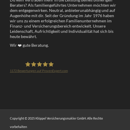
Beraters? Als familiengeführtes Unternehmen möchten wir
dem entgegenwirken. Neutral, anbieterunabhängig und auf
Augenhöhe mit dir. Seit der Gründung im Jahr 1976 haben
wir uns zu einem erfolgreichen Familienunternehmen im
Finanz- und Versicherungsbereich entwickelt. Unsere
Leidenschaft, Aufrichtigkeit und Individualität hat sich bis
heute bewährt.
Wir
❤️
gute Beratung.
1172
Bewertungen auf ProvenExpert.com
Klöppel Versicherungsmakler GmbH
Copyright © 2025 Klöppel Versicherungsmakler GmbH. Alle Rechte
vorbehalten