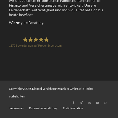
wir uns zu einem erfolgreichen Familienunternehmen im
Finanz- und Versicherungsbereich entwickelt. Unsere
Leidenschaft, Aufrichtigkeit und Individualität hat sich bis
heute bewährt.
Wir
❤️
gute Beratung.
1172
Bewertungen auf ProvenExpert.com
Klöppel Versicherungsmakler GmbH
Copyright © 2025 Klöppel Versicherungsmakler GmbH. Alle Rechte
vorbehalten
Impressum
Datenschutzerklärung
Erstinformation