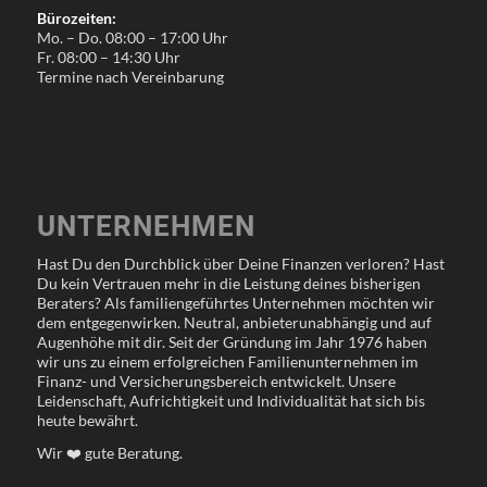
Bürozeiten:
Mo. – Do. 08:00 – 17:00 Uhr
Fr. 08:00 – 14:30 Uhr
Termine nach Vereinbarung
UNTERNEHMEN
Hast Du den Durchblick über Deine Finanzen verloren? Hast
Du kein Vertrauen mehr in die Leistung deines bisherigen
Beraters? Als familiengeführtes Unternehmen möchten wir
dem entgegenwirken. Neutral, anbieterunabhängig und auf
Augenhöhe mit dir. Seit der Gründung im Jahr 1976 haben
wir uns zu einem erfolgreichen Familienunternehmen im
Finanz- und Versicherungsbereich entwickelt. Unsere
Leidenschaft, Aufrichtigkeit und Individualität hat sich bis
heute bewährt.
Wir
❤️
gute Beratung.