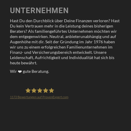
UNTERNEHMEN
Hast Du den Durchblick über Deine Finanzen verloren? Hast
Du kein Vertrauen mehr in die Leistung deines bisherigen
Beraters? Als familiengeführtes Unternehmen möchten wir
dem entgegenwirken. Neutral, anbieterunabhängig und auf
Augenhöhe mit dir. Seit der Gründung im Jahr 1976 haben
wir uns zu einem erfolgreichen Familienunternehmen im
Finanz- und Versicherungsbereich entwickelt. Unsere
Leidenschaft, Aufrichtigkeit und Individualität hat sich bis
heute bewährt.
Wir
❤️
gute Beratung.
1172
Bewertungen auf ProvenExpert.com
Klöppel Versicherungsmakler GmbH