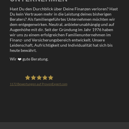
Hast Du den Durchblick über Deine Finanzen verloren? Hast
Du kein Vertrauen mehr in die Leistung deines bisherigen
Beraters? Als familiengeführtes Unternehmen möchten wir
dem entgegenwirken. Neutral, anbieterunabhängig und auf
Augenhöhe mit dir. Seit der Gründung im Jahr 1976 haben
wir uns zu einem erfolgreichen Familienunternehmen im
Finanz- und Versicherungsbereich entwickelt. Unsere
Leidenschaft, Aufrichtigkeit und Individualität hat sich bis
heute bewährt.
Wir
❤️
gute Beratung.
1172
Bewertungen auf ProvenExpert.com
Klöppel Versicherungsmakler GmbH