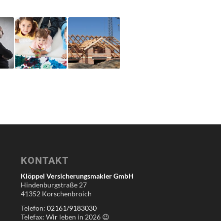
KONTAKT
Klöppel Versicherungsmakler GmbH
Hindenburgstraße 27
41352 Korschenbroich
Telefon:
02161/9183030
Telefax: Wir leben in
2026
😉