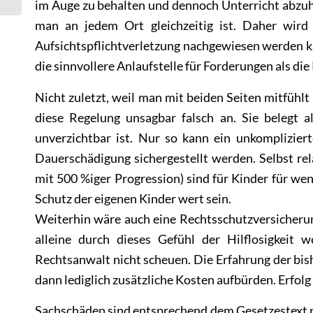
im Auge zu behalten und dennoch Unterricht abzuhal
man an jedem Ort gleichzeitig ist. Daher wird
Aufsichtspflichtverletzung nachgewiesen werden kan
die sinnvollere Anlaufstelle für Forderungen als die
Nicht zuletzt, weil man mit beiden Seiten mitfühlt –
diese Regelung unsagbar falsch an. Sie belegt al
unverzichtbar ist. Nur so kann ein unkomplizierte
Dauerschädigung sichergestellt werden. Selbst r
mit 500 %iger Progression) sind für Kinder für wen
Schutz der eigenen Kinder wert sein.
Weiterhin wäre auch eine Rechtsschutzversicheru
alleine durch dieses Gefühl der Hilflosigkeit
Rechtsanwalt nicht scheuen. Die Erfahrung der bish
dann lediglich zusätzliche Kosten aufbürden. Erfol
Sachschäden sind entsprechend dem Gesetzestext na