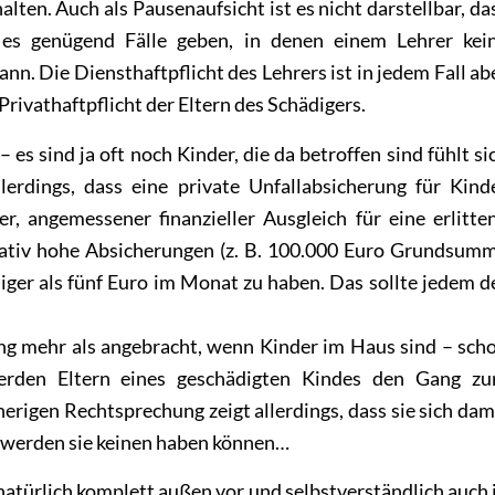
ten. Auch als Pausenaufsicht ist es nicht darstellbar, da
 es genügend Fälle geben, in denen einem Lehrer kei
n. Die Diensthaftpflicht des Lehrers ist in jedem Fall ab
 Privathaftpflicht der Eltern des Schädigers.
 es sind ja oft noch Kinder, die da betroffen sind fühlt si
lerdings, dass eine private Unfallabsicherung für Kind
r, angemessener finanzieller Ausgleich für eine erlitte
elativ hohe Absicherungen (z. B. 100.000 Euro Grundsum
iger als fünf Euro im Monat zu haben. Das sollte jedem d
ng mehr als angebracht, wenn Kinder im Haus sind – sch
 werden Eltern eines geschädigten Kindes den Gang z
erigen Rechtsprechung zeigt allerdings, dass sie sich dam
g werden sie keinen haben können…
türlich komplett außen vor und selbstverständlich auch 