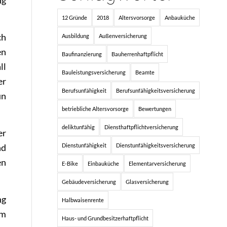
12 Gründe
2018
Altersvorsorge
Anbauküche
ch
Ausbildung
Außenversicherung
en
Baufinanzierung
Bauherrenhaftpflicht
ll
Bauleistungsversicherung
Beamte
er
Berufsunfähigkeit
Berufsunfähigkeitsversicherung
un
betriebliche Altersvorsorge
Bewertungen
deliktunfähig
Diensthaftpflichtversicherung
er
Dienstunfähigkeit
Dienstunfähigkeitsversicherung
nd
en
E-Bike
Einbauküche
Elementarversicherung
Gebäudeversicherung
Glasversicherung
ng
Halbwaisenrente
em
Haus- und Grundbesitzerhaftpflicht