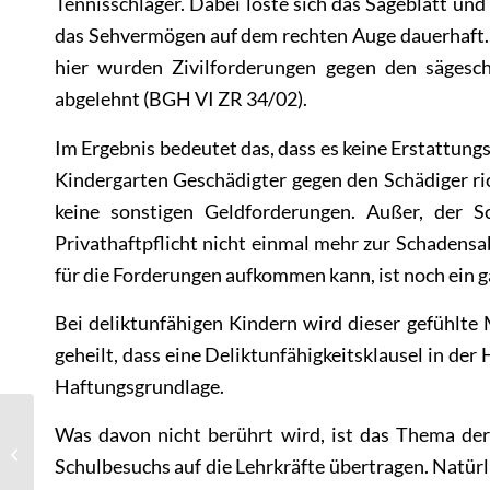
Tennisschläger. Dabei löste sich das Sägeblatt und
das Sehvermögen auf dem rechten Auge dauerhaft.
hier wurden Zivilforderungen gegen den sägesc
abgelehnt (
BGH VI ZR 34/02
).
Im Ergebnis bedeutet das, dass es keine Erstattungs
Kindergarten Geschädigter gegen den Schädiger ric
keine sonstigen Geldforderungen. Außer, der S
Privathaftpflicht nicht einmal mehr zur Schaden
für die Forderungen aufkommen kann, ist noch ein 
Bei deliktunfähigen Kindern wird dieser gefühlte 
geheilt, dass eine Deliktunfähigkeitsklausel in der H
Haftungsgrundlage.
Summ, summ, summ,
Was davon nicht berührt wird, ist das Thema der 
Drohne flieg herum –
Schulbesuchs auf die Lehrkräfte übertragen. Natürl
Dank der neuen
„Drohnenverordnung“...