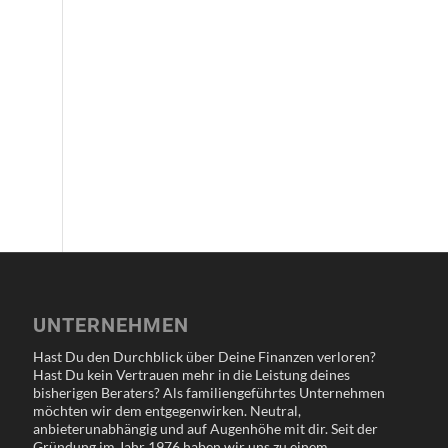
UNTERNEHMEN
Hast Du den Durchblick über Deine Finanzen verloren?
Hast Du kein Vertrauen mehr in die Leistung deines
bisherigen Beraters? Als familiengeführtes Unternehmen
möchten wir dem entgegenwirken. Neutral,
anbieterunabhängig und auf Augenhöhe mit dir. Seit der
Gründung im Jahr 1976 haben wir uns zu einem