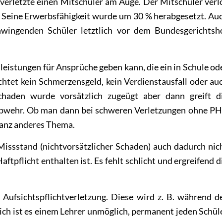
 verletzte einen Mitschüler am Auge. Der Mitschüler verl
 Seine Erwerbsfähigkeit wurde um 30 % herabgesetzt. Au
hwingenden Schüler letztlich vor dem Bundesgerichtsh
leistungen für Ansprüche geben kann, die ein in Schule od
htet kein Schmerzensgeld, kein Verdienstausfall oder au
chaden wurde vorsätzlich zugeügt aber dann greift d
sabwehr. Ob man dann bei schweren Verletzungen ohne P
ganz anderes Thema.
Missstand (nichtvorsätzlicher Schaden) auch dadurch nic
aftpflicht enthalten ist. Es fehlt schlicht und ergreifend d
Aufsichtspflichtverletzung. Diese wird z. B. während d
ich ist es einem Lehrer unmöglich, permanent jeden Schül