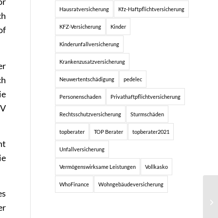
or
Hausratversicherung
Kfz-Haftpflichtversicherung
ch
KFZ-Versicherung
Kinder
of
Kinderunfallversicherung
Krankenzusatzversicherung
er
ch
Neuwertentschädigung
pedelec
ie
Personenschaden
Privathaftpflichtversicherung
HV
Rechtsschutzversicherung
Sturmschäden
topberater
TOP Berater
topberater2021
ht
Unfallversicherung
ie
Vermögenswirksame Leistungen
Vollkasko
WhoFinance
Wohngebäudeversicherung
es
er