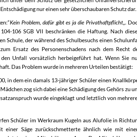
len Entschädigung nur einen sehr überschaubaren Schutz dar.
en:“
Kein Problem, dafür gibt es ja die Privathaftpflicht
„. Do
 104-106 SGB VII
beschränken die Haftung. Nach dies
den Schule, der während des Schulbesuchs einen Schulunfa
t, zum Ersatz des Personenschadens nach dem Recht d
 den Unfall vorsätzlich herbeigeführt hat. Wenn Sie n
schaft. Das Problem wurde in mehreren Urteilen bestätigt:
0, in dem ein damals 13-jähriger Schüler einen Knallkörp
n Mädchen zog sich dabei eine Schädigung des Gehörs zu u
satzanspruch wurde eingeklagt und letztlich von mehrer
arfen Schüler im Werkraum Kugeln aus Alufolie in Richtu
mit einer Säge zurückschmetterte ähnlich wie mit ein