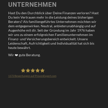
UNTERNEHMEN
Hast Du den Durchblick über Deine Finanzen verloren? Hast
Du kein Vertrauen mehr in die Leistung deines bisherigen
Beraters? Als familiengeführtes Unternehmen möchten wir
dem entgegenwirken. Neutral, anbieterunabhängig und auf
Augenhöhe mit dir. Seit der Gründung im Jahr 1976 haben
wir uns zu einem erfolgreichen Familienunternehmen im
Finanz- und Versicherungsbereich entwickelt. Unsere
Leidenschaft, Aufrichtigkeit und Individualität hat sich bis
heute bewährt.
Wir
❤️
gute Beratung.
1172
Bewertungen auf ProvenExpert.com
Klöppel Versicherungsmakler GmbH