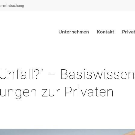
erminbuchung
Unternehmen
Kontakt
Priva
 „Unfall?“ – Basiswisse
sungen zur Privaten