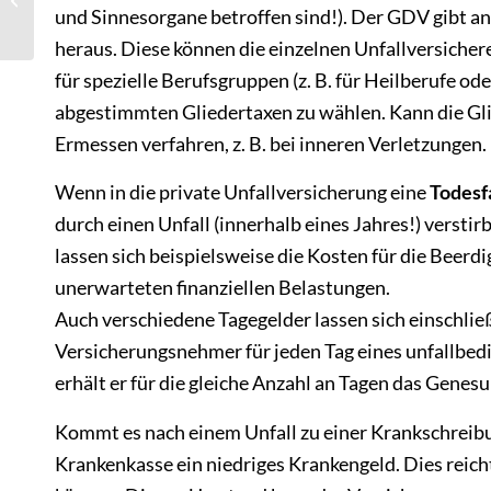
Bergungskosten in der
und Sinnesorgane betroffen sind!). Der GDV gibt an
Unfal...
heraus. Diese können die einzelnen Unfallversiche
für spezielle Berufsgruppen (z. B. für Heilberufe ode
abgestimmten Gliedertaxen zu wählen. Kann die Gl
Ermessen verfahren, z. B. bei inneren Verletzungen.
Wenn in die private Unfallversicherung eine
Todesfa
durch einen Unfall (innerhalb eines Jahres!) versti
lassen sich beispielsweise die Kosten für die Beerd
unerwarteten finanziellen Belastungen.
Auch verschiedene Tagegelder lassen sich einschlie
Versicherungsnehmer für jeden Tag eines unfallbed
erhält er für die gleiche Anzahl an Tagen das Genes
Kommt es nach einem Unfall zu einer Krankschreibun
Krankenkasse ein niedriges Krankengeld. Dies reicht 