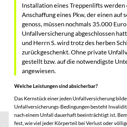
Installation eines Treppenlifts werden
Anschaffung eines Pkw, der einen au
genoss, müssen nochmals 35.000 Euro 
Unfallversicherung abgeschlossen hatt
und Herrn S. wird trotz des herben Sch
zurückgeschenkt. Ohne private Unfallve
gestellt bzw. auf die notwendigste Un
angewiesen.
Welche Leistungen sind absicherbar?
Das Kernstück einer jeden Unfallversicherung bilde
Unfallversicherungs-Bedingungen besteht Invaliditä
nach einem Unfall dauerhaft beeinträchtigt ist. Bem
Wenn Ski Heil leider
fest, wie viel jeder Körperteil bei Verlust oder vö
nicht geholfen hat –