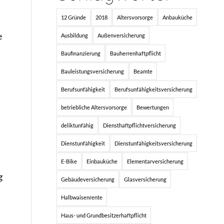
12 Gründe
2018
Altersvorsorge
Anbauküche
e
Ausbildung
Außenversicherung
Baufinanzierung
Bauherrenhaftpflicht
Bauleistungsversicherung
Beamte
Berufsunfähigkeit
Berufsunfähigkeitsversicherung
betriebliche Altersvorsorge
Bewertungen
deliktunfähig
Diensthaftpflichtversicherung
Dienstunfähigkeit
Dienstunfähigkeitsversicherung
E-Bike
Einbauküche
Elementarversicherung
g
Gebäudeversicherung
Glasversicherung
Halbwaisenrente
Haus- und Grundbesitzerhaftpflicht